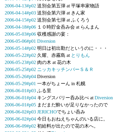
2006-04-13#p02
送別会第五弾 at 平塚串家物語
2006-04-14#p03
送別会第六弾 at きん家
2006-04-15#p02
送別会第七弾 at ふくろう
2006-04-18#p06
１０時貯金呑み会 at らんまん
2006-05-03#p06
収穫感謝の宴：
2006-05-06#p01
Diversion
2006-05-14#p02
明日は初出勤だというのに・・・
2006-05-22#p02
久耀、赤霧島 at
とりもん
2006-05-23#p02
肉の木 at 花の木
2006-05-25#p02
ニッカキッチンバーＳ＆Ｒ
2006-05-26#p04
Diversion
2006-05-29#p01
一本がちょーん in 札幌
2006-06-01#p03
ふる里
2006-06-01#p04
キングスバリー呑み比べ at
Diversion
2006-06-01#p05
まだまだ酔いが足りなかったので
2006-06-02#p03
JERICHO
でちょい呑み
2006-06-02#p04
今日もおねえちゃんのいる店に。
2006-06-09#p02
初給料が出たので花の木へ。