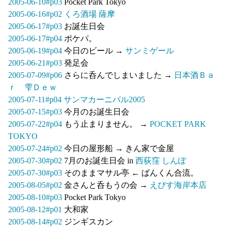
2005-06-10#p03
Pocket Park Tokyo
2005-06-16#p02
くろ酒場 薩摩
2005-06-17#p03
お誕生日会
2005-06-17#p04
ポケパ。
2005-06-19#p04
今日のビール →
サンミゲール
2005-06-21#p03
発足会
2005-07-09#p06
さらに呑んでしまいました →
日本酒Ｂａ
ｒ 雫Ｄｅｗ
2005-07-11#p04
サンマカーニバル2005
2005-07-15#p03
今月のお誕生日会
2005-07-22#p04
もう止まりません。 →
POCKET PARK
TOKYO
2005-07-24#p02
今日の屋形船 → きん家で金屋
2005-07-30#p02
7月のお誕生日会 in
西荻窪 しんぽ
2005-07-30#p03
そのままマサル亭 ← ばんくん合流。
2005-08-05#p02
金さんと呑もうの会 →
えびす海岸本店
2005-08-10#p03
Pocket Park Tokyo
2005-08-12#p01
大和家
2005-08-14#p02
ジンギスカン