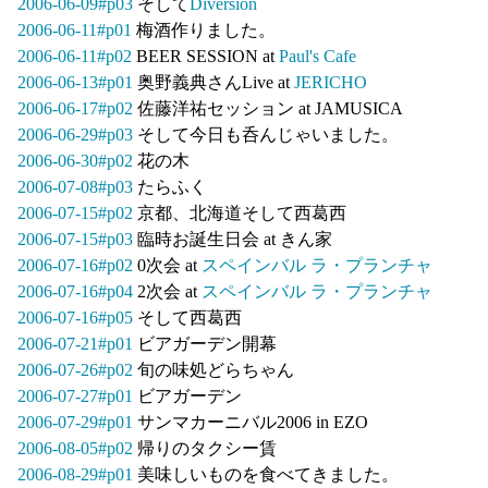
2006-06-09#p03
そして
Diversion
2006-06-11#p01
梅酒作りました。
2006-06-11#p02
BEER SESSION at
Paul's Cafe
2006-06-13#p01
奥野義典さんLive at
JERICHO
2006-06-17#p02
佐藤洋祐セッション at JAMUSICA
2006-06-29#p03
そして今日も呑んじゃいました。
2006-06-30#p02
花の木
2006-07-08#p03
たらふく
2006-07-15#p02
京都、北海道そして西葛西
2006-07-15#p03
臨時お誕生日会 at きん家
2006-07-16#p02
0次会 at
スペインバル ラ・プランチャ
2006-07-16#p04
2次会 at
スペインバル ラ・プランチャ
2006-07-16#p05
そして西葛西
2006-07-21#p01
ビアガーデン開幕
2006-07-26#p02
旬の味処どらちゃん
2006-07-27#p01
ビアガーデン
2006-07-29#p01
サンマカーニバル2006 in EZO
2006-08-05#p02
帰りのタクシー賃
2006-08-29#p01
美味しいものを食べてきました。