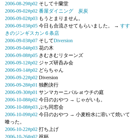
2006-08-29#p02
そして十蘭堂
2006-09-02#p02
番屋ダイニング 炭炭
2006-09-02#p03
もうとまりません。
2006-09-03#p05
今日も合流させてもらいました。 →
すす
きのジンギスカン６条店
2006-09-03#p07
そして
Diversion
2006-09-04#p03
花の木
2006-09-08#p05
きむきむリターンズ
2006-09-12#p02
ジャズ研呑み会
2006-09-14#p02
どらちゃん
2006-09-22#p02
Diversion
2006-09-28#p01
独酌決行
2006-09-30#p01
サンマカーニバル at ウチの庭
2006-10-08#p02
今日のおやつ → じゃがいも。
2006-10-08#p03
ぷち同窓会
2006-10-09#p02
今日のおやつ → 小麦粉水に溶いて焼いて
喰った。
2006-10-22#p02
打ち上げ
2006-10-26#p02
祝杯