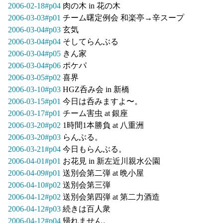
2006-02-18#p04
肉の木 in 花の木
2006-03-03#p01
チーム曙定例会 和楽亭→辛スープ
2006-03-04#p03
玄気
2006-03-04#p04
そしてらんぶる
2006-03-04#p05
きん家
2006-03-04#p06
ポケパ
2006-03-05#p02
喜界
2006-03-10#p03
HGZ呑み会 in 新橋
2006-03-15#p01
今日は呑みますよ〜。
2006-03-17#p01
チーム害虫 at 銀座
2006-03-20#p02
1時間1本勝負 at 八重洲
2006-03-20#p03
らんぶる。
2006-03-21#p04
今日もらんぶる。
2006-04-01#p01
お花見 in 新左近川親水公園
2006-04-09#p01
送別会第二弾 at 晩小屋
2006-04-10#p02
送別会第三弾
2006-04-12#p02
送別会第四弾 at 第二力酒造
2006-04-12#p03
続きは百人衆
2006-04-12#p04
帰れません。