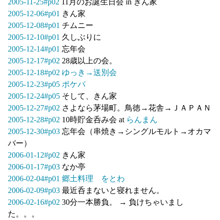
2005-11-25#p02
11月のお誕生日会 in きん家
2005-12-06#p01
きん家
2005-12-08#p01
チムニー
2005-12-10#p01
久しぶりに
2005-12-14#p01
忘年会
2005-12-17#p02
28歳以上の会。
2005-12-18#p02
ゆっき→送別会
2005-12-23#p05
ポケパ
2005-12-24#p05
そして、きん家
2005-12-27#p02
さよなら茅場町。鳥徳→花舎→ＪＡＰＡＮ
2005-12-28#p02
10時貯金呑み会 at
らんまん
2005-12-30#p03
忘年会（串焼き→シングルモルト→オカマ
バー）
2006-01-12#p02
きん家
2006-01-17#p03
なか亭
2006-02-04#p01
郷土料理 をとわ
2006-02-09#p03
最近呑まないと寝れません。
2006-02-16#p02
30分一本勝負。 → 負けちゃいまし
た。。。