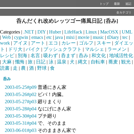
トップ
最新
追記
全カテゴリ
呑んだくれ改めレッツゴー痛風日記 [呑み]
Categories |
.NET
|
DIY
|
Huber
|
LifeHack
|
Linux
|
MacOSX
|
UML
|
Web
|
cygwin
|
emacs
|
etc
|
java
|
mixi
|
movie
|
music
|
tDiary
|
tec
|
work
|
アイヌ
|
アート
|
エコ
|
カレー
|
ゴルフ
|
スキー
|
ダイエッ
ト
|
ドリ大
|
バイク
|
ブッシュクラフト
|
マルシェ
|
ラーメン
|
レシピ
|
別海
|
名言
|
吸わず
|
呑まず
|
呑み
|
和文化
|
地域活性化
|
大麻
|
懺悔
|
旅
|
日記
|
泳
|
温泉
|
犬
|
縄文
|
自転車
|
蕎麦
|
観光
|
読書
|
走
|
農
|
酒
|
野球
|
食
呑み
2003-05-25#p09
普通にきん家
2003-05-26#p02
ビバ！内臓。
2003-05-27#p03
廻りまくり
2003-05-28#p04
なにげにきん家
2003-05-30#p04
プチ廻り
2003-05-31#p04
で、そのまま
2003-06-01#p03
そのままきん家で