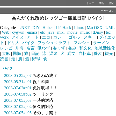
トップ
最新
追記
全カテゴリ
呑んだくれ改めレッツゴー痛風日記 [バイク]
Categories |
.NET
|
DIY
|
Huber
|
LifeHack
|
Linux
|
MacOSX
|
UML
|
Web
|
cygwin
|
emacs
|
etc
|
java
|
mixi
|
movie
|
music
|
tDiary
|
tec
|
work
|
アイヌ
|
アート
|
エコ
|
カレー
|
ゴルフ
|
スキー
|
ダイエッ
ト
|
ドリ大
|
バイク
|
ブッシュクラフト
|
マルシェ
|
ラーメン
|
レシピ
|
別海
|
名言
|
吸わず
|
呑まず
|
呑み
|
和文化
|
地域活性化
|
大麻
|
懺悔
|
旅
|
日記
|
泳
|
温泉
|
犬
|
縄文
|
自転車
|
蕎麦
|
観光
|
読書
|
走
|
農
|
酒
|
野球
|
食
バイク
2003-05-25#p07
みきわめ終了
2003-05-31#p01
祝！卒業
2003-07-02#p01
免許取得！！
2003-07-05#p02
ツーリング
2003-07-05#p03
一時的対応
2003-07-05#p04
恒久的対応
2003-07-05#p05
そのまま南下