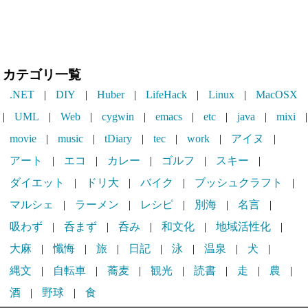
カテゴリ一覧
.NET
|
DIY
|
Huber
|
LifeHack
|
Linux
|
MacOSX
|
UML
|
Web
|
cygwin
|
emacs
|
etc
|
java
|
mixi
|
movie
|
music
|
tDiary
|
tec
|
work
|
アイヌ
|
アート
|
エコ
|
カレー
|
ゴルフ
|
スキー
|
ダイエット
|
ドリ大
|
バイク
|
ブッシュクラフト
|
マルシェ
|
ラーメン
|
レシピ
|
別海
|
名言
|
吸わず
|
呑まず
|
呑み
|
和文化
|
地域活性化
|
大麻
|
懺悔
|
旅
|
日記
|
泳
|
温泉
|
犬
|
縄文
|
自転車
|
蕎麦
|
観光
|
読書
|
走
|
農
|
酒
|
野球
|
食