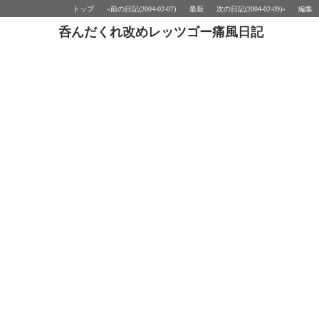
トップ
«前の日記(2004-02-07)
最新
次の日記(2004-02-09)»
編集
呑んだくれ改めレッツゴー痛風日記