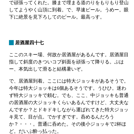
で頑張ってくれた。膝まで埋まる道のりをもりもり登山
してようやく山頂に到着。で、早速ビール。うめー。眼
下に絶景を見下ろしてのビール。最高っす。
_
居酒屋四十七
ここのスキー場、何故か居酒屋があるんです。居酒屋目
指して斜度のきついコブ斜面を頑張って降りる。ぷは
ー、本気出して滑ると結構暑いぞ。
で、居酒屋到着。ここには特大ジョッキがあるそうで。
今年は特大ジョッキは6個あるそうです。うひひ。迷わ
ず特大ジョッキで頼む。でも、ここ、中ジョッキも普通
の居酒屋の大ジョッキくらいあるんですけど、大丈夫な
んですか？とドキドキしながら運ばれてきた特大ジョッ
キ見て、目が点。でかすぎです。呑めるんだろう
か？・・・。普通に呑めた。その後小ジョッキで2杯ほ
ど。だいぶ酔っ払った。