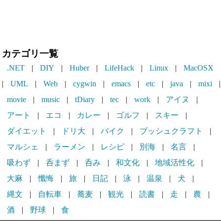
カテゴリ一覧
.NET
|
DIY
|
Huber
|
LifeHack
|
Linux
|
MacOSX
|
UML
|
Web
|
cygwin
|
emacs
|
etc
|
java
|
mixi
|
movie
|
music
|
tDiary
|
tec
|
work
|
アイヌ
|
アート
|
エコ
|
カレー
|
ゴルフ
|
スキー
|
ダイエット
|
ドリ大
|
バイク
|
ブッシュクラフト
|
マルシェ
|
ラーメン
|
レシピ
|
別海
|
名言
|
吸わず
|
呑まず
|
呑み
|
和文化
|
地域活性化
|
大麻
|
懺悔
|
旅
|
日記
|
泳
|
温泉
|
犬
|
縄文
|
自転車
|
蕎麦
|
観光
|
読書
|
走
|
農
|
酒
|
野球
|
食