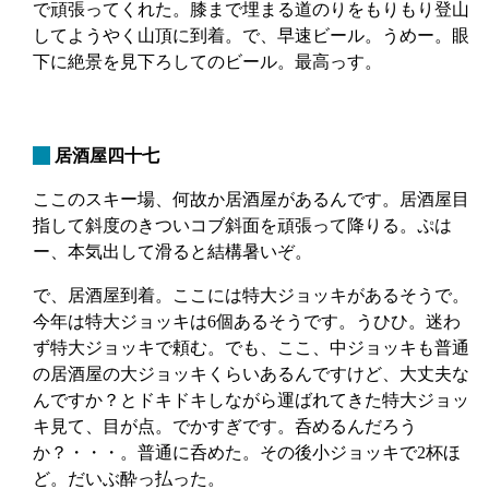
で頑張ってくれた。膝まで埋まる道のりをもりもり登山
してようやく山頂に到着。で、早速ビール。うめー。眼
下に絶景を見下ろしてのビール。最高っす。
_
居酒屋四十七
ここのスキー場、何故か居酒屋があるんです。居酒屋目
指して斜度のきついコブ斜面を頑張って降りる。ぷは
ー、本気出して滑ると結構暑いぞ。
で、居酒屋到着。ここには特大ジョッキがあるそうで。
今年は特大ジョッキは6個あるそうです。うひひ。迷わ
ず特大ジョッキで頼む。でも、ここ、中ジョッキも普通
の居酒屋の大ジョッキくらいあるんですけど、大丈夫な
んですか？とドキドキしながら運ばれてきた特大ジョッ
キ見て、目が点。でかすぎです。呑めるんだろう
か？・・・。普通に呑めた。その後小ジョッキで2杯ほ
ど。だいぶ酔っ払った。