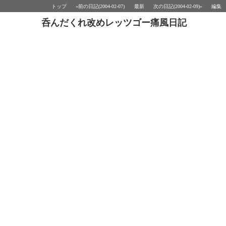
トップ
«前の日記(2004-02-07)
最新
次の日記(2004-02-09)»
編集
呑んだくれ改めレッツゴー痛風日記