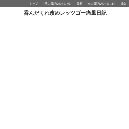
トップ
«前の日記(2004-01-09)
最新
次の日記(2004-01-11)»
編集
呑んだくれ改めレッツゴー痛風日記