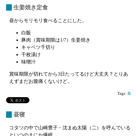
_
生姜焼き定食
昼からモリモリ食べることにした。
白飯
豚肉（賞味期限は1/7）生姜焼き
キャベツ千切り
千枚漬け
味噌汁
賞味期限が切れてから3日たってるけど大丈夫？とりあ
えずまだお腹痛くないけど。
Tags:
食
_
昼寝
コタツの中で山崎豊子・沈まぬ太陽（二）を呼んでいる
といつのまにか爆眠。