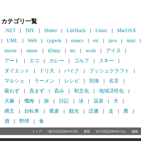
カテゴリ一覧
.NET
|
DIY
|
Huber
|
LifeHack
|
Linux
|
MacOSX
|
UML
|
Web
|
cygwin
|
emacs
|
etc
|
java
|
mixi
|
movie
|
music
|
tDiary
|
tec
|
work
|
アイヌ
|
アート
|
エコ
|
カレー
|
ゴルフ
|
スキー
|
ダイエット
|
ドリ大
|
バイク
|
ブッシュクラフト
|
マルシェ
|
ラーメン
|
レシピ
|
別海
|
名言
|
吸わず
|
呑まず
|
呑み
|
和文化
|
地域活性化
|
大麻
|
懺悔
|
旅
|
日記
|
泳
|
温泉
|
犬
|
縄文
|
自転車
|
蕎麦
|
観光
|
読書
|
走
|
農
|
酒
|
野球
|
食
トップ
«前の日記(2004-01-09)
最新
次の日記(2004-01-11)»
編集