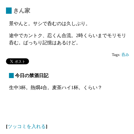
_
きん家
景やんと。サシで呑むのは久しぶり。
途中でカントク、忍くん合流。2時くらいまでモリモリ
呑む。ばっちり記憶はあるけど。
Tags:
呑み
_
今日の禁酒日記
生中3杯。熱燗4合。麦茶ハイ1杯。くらい？
[
ツッコミを入れる
]