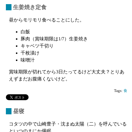
_
生姜焼き定食
昼からモリモリ食べることにした。
白飯
豚肉（賞味期限は1/7）生姜焼き
キャベツ千切り
千枚漬け
味噌汁
賞味期限が切れてから3日たってるけど大丈夫？とりあ
えずまだお腹痛くないけど。
Tags:
食
_
昼寝
コタツの中で山崎豊子・沈まぬ太陽（二）を呼んでいる
といつのまにか爆眠。