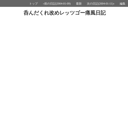
トップ
«前の日記(2004-01-09)
最新
次の日記(2004-01-11)»
編集
呑んだくれ改めレッツゴー痛風日記