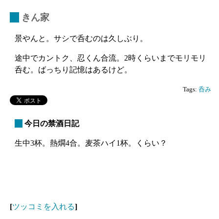
_
きん家
景やんと。サシで呑むのは久しぶり。
途中でカントク、忍くん合流。2時くらいまでモリモリ
呑む。ばっちり記憶はあるけど。
Tags:
呑み
_
今日の禁酒日記
生中3杯。熱燗4合。麦茶ハイ1杯。くらい？
[
ツッコミを入れる
]