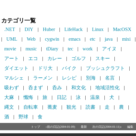
カテゴリ一覧
.NET
|
DIY
|
Huber
|
LifeHack
|
Linux
|
MacOSX
|
UML
|
Web
|
cygwin
|
emacs
|
etc
|
java
|
mixi
|
movie
|
music
|
tDiary
|
tec
|
work
|
アイヌ
|
アート
|
エコ
|
カレー
|
ゴルフ
|
スキー
|
ダイエット
|
ドリ大
|
バイク
|
ブッシュクラフト
|
マルシェ
|
ラーメン
|
レシピ
|
別海
|
名言
|
吸わず
|
呑まず
|
呑み
|
和文化
|
地域活性化
|
大麻
|
懺悔
|
旅
|
日記
|
泳
|
温泉
|
犬
|
縄文
|
自転車
|
蕎麦
|
観光
|
読書
|
走
|
農
|
酒
|
野球
|
食
トップ
«前の日記(2004-01-09)
最新
次の日記(2004-01-11)»
編集