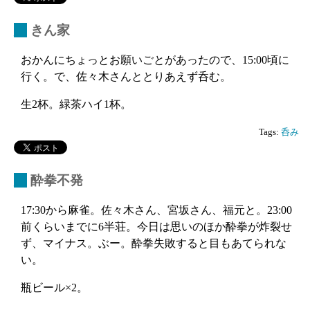
_
きん家
おかんにちょっとお願いごとがあったので、15:00頃に
行く。で、佐々木さんととりあえず呑む。
生2杯。緑茶ハイ1杯。
Tags:
呑み
_
酔拳不発
17:30から麻雀。佐々木さん、宮坂さん、福元と。23:00
前くらいまでに6半荘。今日は思いのほか酔拳が炸裂せ
ず、マイナス。ぶー。酔拳失敗すると目もあてられな
い。
瓶ビール×2。