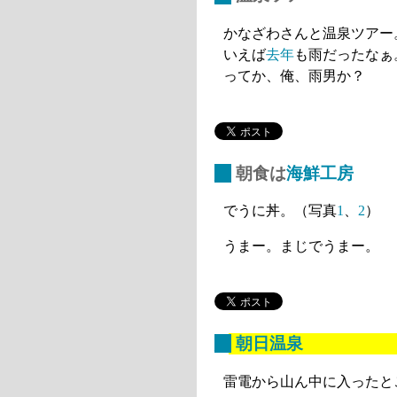
かなざわさんと温泉ツアー
いえば
去年
も雨だったなぁ
ってか、俺、雨男か？
_
朝食は
海鮮工房
でうに丼。（写真
1
、
2
）
うまー。まじでうまー。
_
朝日温泉
雷電から山ん中に入ったと