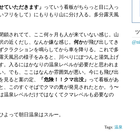
せていただきます」
っていう看板がちらっと目に入っ
いフリをして）にもりもり山に分け入る。多分露天風
ツ
閉鎖されてて、ここ何ヶ月も人が来ていない感じ。山
@n
沢の近くだし、なんか嫌な感じ。
何か
が飛び出してき
ずクラクションを鳴らしてから車を降りる。これで多
露天風呂の様子をみると、川べりにぽつんと湯気上げ
す。入るにはかなりの温泉レベルが必要だと思われま
い。でも、ここはなんか雰囲気が悪い。今にも飛び出
を見ると案の定、
「危険！！クマ出没」
って看板があ
と、このすぐそばでクマの糞が発見されたとか。う〜
は温泉レベルだけではなくてクマレベルも必要なの
ひよって朝日温泉はスルー。
Tags:
温泉