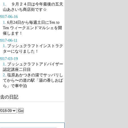
1
. ９月２４日は今年最後の五天
山あさいち商店街です☆
2017-06-16
1
. 6月24日から毎週土日にTen to
Ten ウィークエンドマルシェを開
催します！
2017-06-11
1
. ブッシュクラフトインストラク
ターになりました！
2017-03-19
1
. ブッシュクラフトアドバイザー
認定講座二日目
2
. 塩原あかつきの湯でサッパリし
てから〜の道の駅「湯の香しおば
ら」で車中泊
去の日記