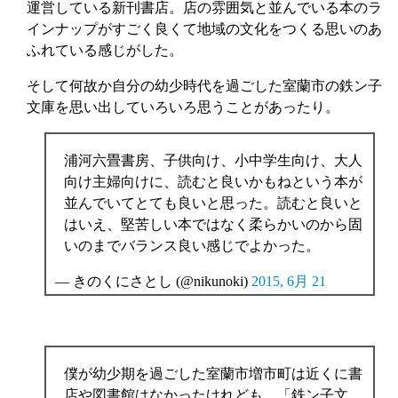
運営している新刊書店。店の雰囲気と並んでいる本のラ
インナップがすごく良くて地域の文化をつくる思いのあ
ふれている感じがした。
そして何故か自分の幼少時代を過ごした室蘭市の鉄ン子
文庫を思い出していろいろ思うことがあったり。
浦河六畳書房、子供向け、小中学生向け、大人
向け主婦向けに、読むと良いかもねという本が
並んでいてとても良いと思った。読むと良いと
はいえ、堅苦しい本ではなく柔らかいのから固
いのまでバランス良い感じでよかった。
— きのくにさとし (@nikunoki)
2015, 6月 21
僕が幼少期を過ごした室蘭市増市町は近くに書
店や図書館はなかったけれども、「鉄ン子文