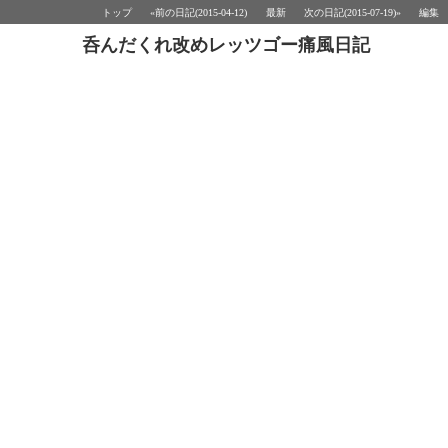
トップ
«前の日記(2015-04-12)
最新
次の日記(2015-07-19)»
編集
呑んだくれ改めレッツゴー痛風日記