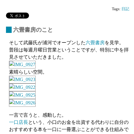
Tags:
日記
_
六畳書房のこと
そして武藤氏が浦河でオープンした
六畳書房
を見学。
普段は毎週月曜日営業ということですが、特別に中を拝
見させていただきました。
素晴らしい空間。
一言で言うと、感動した。
一口店長
という、小口のお金を出資する代わりに自分の
おすすめする本を一口に一冊選ぶことができる仕組みで