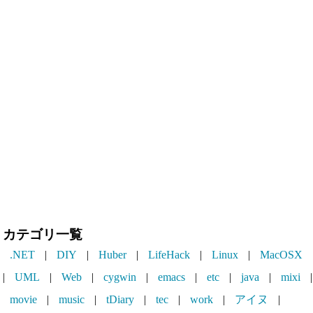
カテゴリ一覧
.NET
|
DIY
|
Huber
|
LifeHack
|
Linux
|
MacOSX
|
UML
|
Web
|
cygwin
|
emacs
|
etc
|
java
|
mixi
|
movie
|
music
|
tDiary
|
tec
|
work
|
アイヌ
|