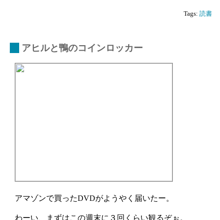
Tags:
読書
_
アヒルと鴨のコインロッカー
アマゾンで買ったDVDがようやく届いたー。
わーい、まずはこの週末に３回くらい観るぞぉ。