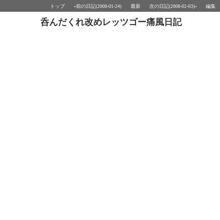
トップ
«前の日記(2008-01-24)
最新
次の日記(2008-02-03)»
編集
呑んだくれ改めレッツゴー痛風日記