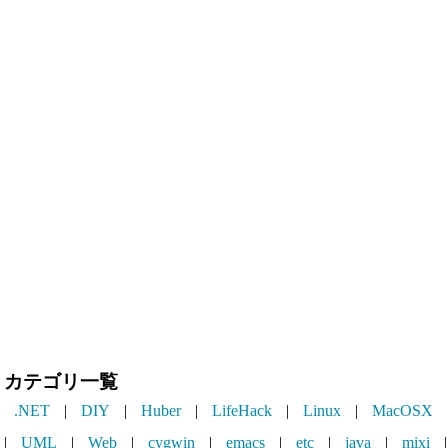
カテゴリ一覧
.NET
|
DIY
|
Huber
|
LifeHack
|
Linux
|
MacOSX
|
UML
|
Web
|
cygwin
|
emacs
|
etc
|
java
|
mixi
|