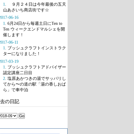
1
. ９月２４日は今年最後の五天
山あさいち商店街です☆
2017-06-16
1
. 6月24日から毎週土日にTen to
Ten ウィークエンドマルシェを開
催します！
2017-06-11
1
. ブッシュクラフトインストラク
ターになりました！
2017-03-19
1
. ブッシュクラフトアドバイザー
認定講座二日目
2
. 塩原あかつきの湯でサッパリし
てから〜の道の駅「湯の香しおば
ら」で車中泊
去の日記