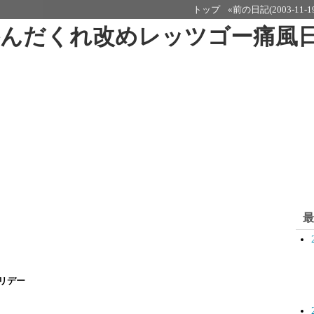
トップ
«前の日記(2003-11-1
呑んだくれ改めレッツゴー痛風
最
リデー