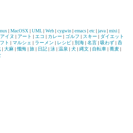
inux
|
MacOSX
|
UML
|
Web
|
cygwin
|
emacs
|
etc
|
java
|
mixi
|
アイヌ
|
アート
|
エコ
|
カレー
|
ゴルフ
|
スキー
|
ダイエット
フト
|
マルシェ
|
ラーメン
|
レシピ
|
別海
|
名言
|
吸わず
|
呑
化
|
大麻
|
懺悔
|
旅
|
日記
|
泳
|
温泉
|
犬
|
縄文
|
自転車
|
蕎麦
|
食