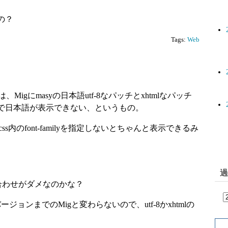
の？
Tags:
Web
igにmasyの日本語utf-8なパッチとxhtmlなパッチ
e4.7で日本語が表示できない、というもの。
css内のfont-familyを指定しないとちゃんと表示できるみ
過
yの組み合わせがダメなのかな？
前のバージョンまでのMigと変わらないので、utf-8かxhtmlの