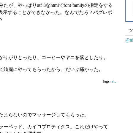
やっぱりutf-8なhtmlでfont-familyの指定をする
日本語を表示することができなかった。なんでだろ？バグレポ
？
ツ
@n
がりがりとったり、コーヒーやヤニを落としたり。
で綺麗にやってもらったから、だいぶ痛かった。
Tags:
etc
たまらないのでマッサージしてもらった。
ラーベッド、カイロプロティクス。これだけやって