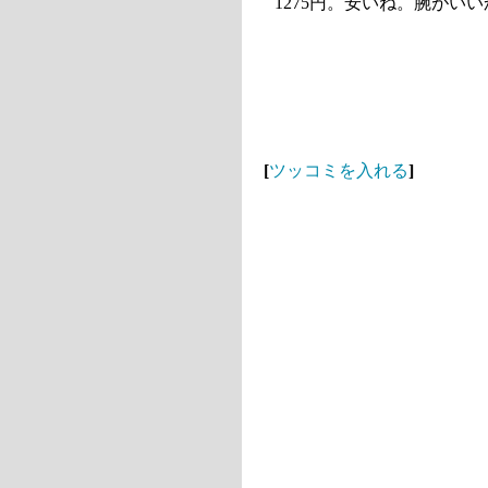
1275円。安いね。腕がい
[
ツッコミを入れる
]