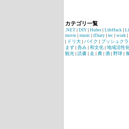
カテゴリ一覧
.NET
|
DIY
|
Huber
|
LifeHack
|
L
movie
|
music
|
tDiary
|
tec
|
work
|
|
ドリ大
|
バイク
|
ブッシュクラ
まず
|
呑み
|
和文化
|
地域活性
観光
|
読書
|
走
|
農
|
酒
|
野球
|