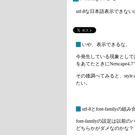
utf-8な日本語表示できない
_
いや、表示できるな。
今発生している現象としては、M
をあてたときにNetscap
その後調べてみると、style.
たい。
_
utf-8とfont-famil
font-familyの設定は以
どちらかがダメなのかな？