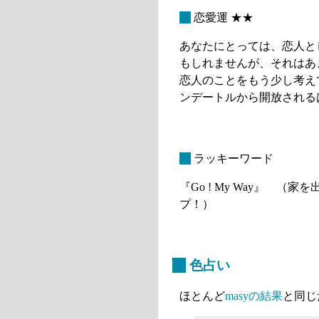
_
恋愛運 ★★
あなたにとっては、恋人と
もしれませんが、それはあ
恋人のことをもう少し考え
ンデートルから開放される
_
ラッキーワード
『Go ! My Way』 
プ！）
_
色占い
ほとんど
masyの結果
と同じ