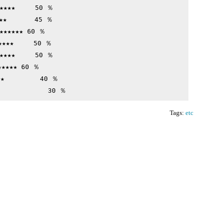
★★★     50 ％

★       45 ％

★★★★★ 60 ％

★★★     50 ％

★★★     50 ％

★★★ 60 ％

         40 ％

Tags:
etc