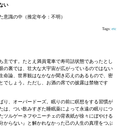
ない
た意識の中（推定年令：不明）
Tags:
etc
ち主です。たとえ満員電車で寿司詰状態であったとし
眼の裏では、壮大な大宇宙が広がっているのではない
生命論、世界観はなかなか聞き応えのあるもので、密
とでしょう。ただし、お酒の席での披露は禁物です
ばり、オーバードーズ。眠りの前に瞑想をする習慣が
たは、つい飲みすぎた睡眠薬によって永遠の眠りにつ
たツルゲーネフやニーチェの背表紙が徐々にぼやける
分からない』と解かれなかった己の人生の真理をつぶ