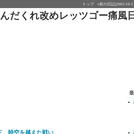
トップ
«前の日記(2003-10-1
呑んだくれ改めレッツゴー痛風
最
ド 時空を越えた戦い