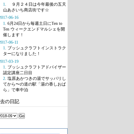
1
. ９月２４日は今年最後の五天
山あさいち商店街です☆
2017-06-16
1
. 6月24日から毎週土日にTen to
Ten ウィークエンドマルシェを開
催します！
2017-06-11
1
. ブッシュクラフトインストラク
ターになりました！
2017-03-19
1
. ブッシュクラフトアドバイザー
認定講座二日目
2
. 塩原あかつきの湯でサッパリし
てから〜の道の駅「湯の香しおば
ら」で車中泊
去の日記