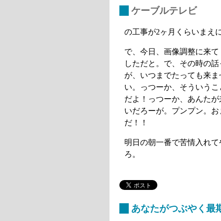
_
ケーブルテレビ
の工事が2ヶ月くらいまえ
で、今日、画像調整に来て
しただと。で、その時の話
が、いつまでたっても来ま
い。っつーか、そういうこ
だよ！っつーか、あんたが
いだろーが。プンプン。お
だ！！
明日の朝一番で苦情入れて
ろ。
_
あなたがつぶやく最