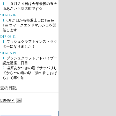
1
. ９月２４日は今年最後の五天
山あさいち商店街です☆
2017-06-16
1
. 6月24日から毎週土日にTen to
Ten ウィークエンドマルシェを開
催します！
2017-06-11
1
. ブッシュクラフトインストラク
ターになりました！
2017-03-19
1
. ブッシュクラフトアドバイザー
認定講座二日目
2
. 塩原あかつきの湯でサッパリし
てから〜の道の駅「湯の香しおば
ら」で車中泊
去の日記