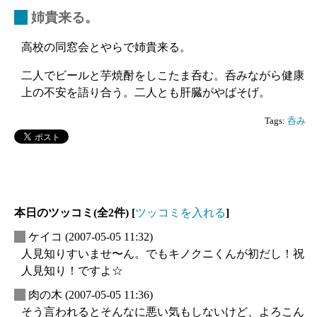
_
姉貴来る。
高校の同窓会とやらで姉貴来る。
二人でビールと芋焼酎をしこたま呑む。呑みながら健康
上の不安を語り合う。二人とも肝臓がやばそげ。
Tags:
呑み
本日のツッコミ(全2件) [
ツッコミを入れる
]
_
ケイコ
(2007-05-05 11:32)
人見知りすいませ〜ん。でもキノクニくんが初だし！祝
人見知り！ですよ☆
_
肉の木
(2007-05-05 11:36)
そう言われるとそんなに悪い気もしないけど、よろこん