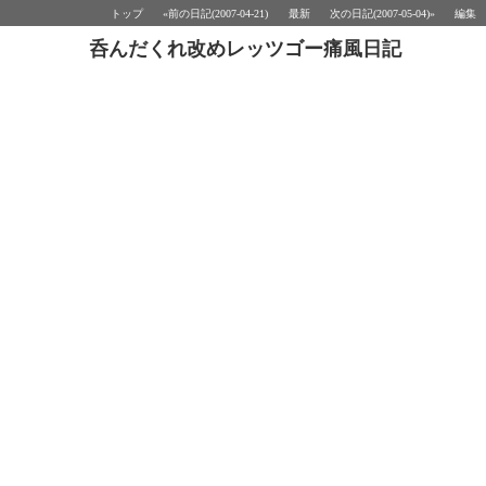
トップ
«前の日記(2007-04-21)
最新
次の日記(2007-05-04)»
編集
呑んだくれ改めレッツゴー痛風日記