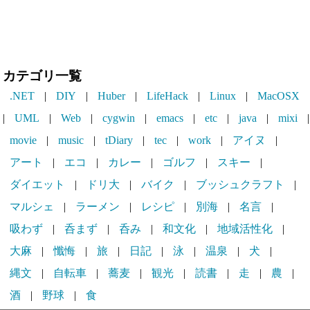
カテゴリ一覧
.NET
|
DIY
|
Huber
|
LifeHack
|
Linux
|
MacOSX
|
UML
|
Web
|
cygwin
|
emacs
|
etc
|
java
|
mixi
|
movie
|
music
|
tDiary
|
tec
|
work
|
アイヌ
|
アート
|
エコ
|
カレー
|
ゴルフ
|
スキー
|
ダイエット
|
ドリ大
|
バイク
|
ブッシュクラフト
|
マルシェ
|
ラーメン
|
レシピ
|
別海
|
名言
|
吸わず
|
呑まず
|
呑み
|
和文化
|
地域活性化
|
大麻
|
懺悔
|
旅
|
日記
|
泳
|
温泉
|
犬
|
縄文
|
自転車
|
蕎麦
|
観光
|
読書
|
走
|
農
|
酒
|
野球
|
食