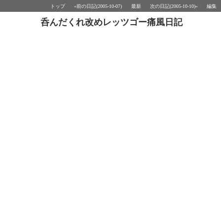
トップ
«前の日記(2005-10-07)
最新
次の日記(2005-10-10)»
編集
呑んだくれ改めレッツゴー痛風日記