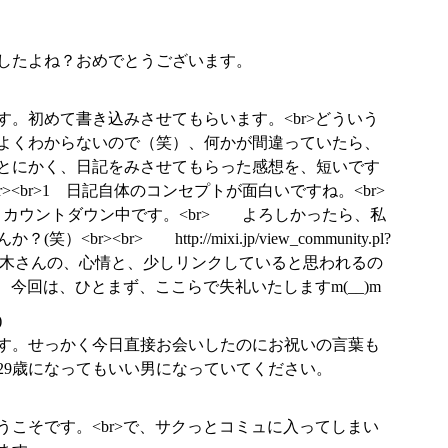
したよね？おめでとうございます。
す。初めて書き込みさせてもらいます。<br>どういう
よくわからないので（笑）、何かが間違っていたら、
><br>とにかく、日記をみさせてもらった感想を、短いです
><br>1 日記自体のコンセプトが面白いですね。<br>
に、カウントダウン中です。<br> よろしかったら、私
r><br> http://mixi.jp/view_community.pl?
br> 肉の木さんの、心情と、少しリンクしていると思われるの
、今回は、ひとまず、ここらで失礼いたしますm(__)m
)
す。せっかく今日直接お会いしたのにお祝いの言葉も
29歳になってもいい男になっていてください。
うこそです。<br>で、サクっとコミュに入ってしまい