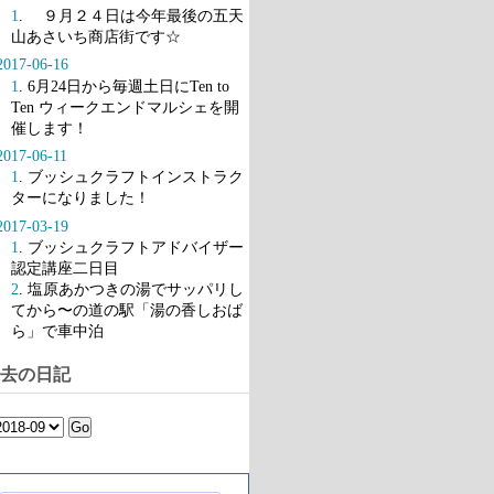
1
. ９月２４日は今年最後の五天
山あさいち商店街です☆
2017-06-16
1
. 6月24日から毎週土日にTen to
Ten ウィークエンドマルシェを開
催します！
2017-06-11
1
. ブッシュクラフトインストラク
ターになりました！
2017-03-19
1
. ブッシュクラフトアドバイザー
認定講座二日目
2
. 塩原あかつきの湯でサッパリし
てから〜の道の駅「湯の香しおば
ら」で車中泊
去の日記