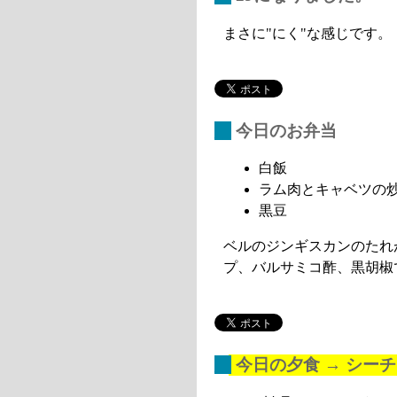
まさに"にく"な感じです。
_
今日のお弁当
白飯
ラム肉とキャベツの
黒豆
ベルのジンギスカンのたれ
プ、バルサミコ酢、黒胡椒
_
今日の夕食 → シー