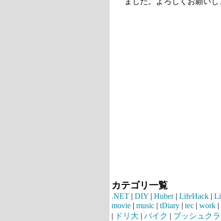
ました。よろしくお願いし
カテゴリ一覧
.NET
|
DIY
|
Huber
|
LifeHack
|
L
movie
|
music
|
tDiary
|
tec
|
work
|
|
ドリ大
|
バイク
|
ブッシュクラ