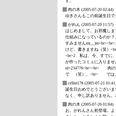
す。
_
肉の木
(2005-07-20 02:44)
ゆきさんもこの前誕生日で
_
がれん
(2005-07-20 11:57)
はじめまして。お邪魔しま
仕組みになっているのか？
すみませんm(__)m<br
けど、書きますね（笑）<br
<br>2 私は、今、すで
が作ったコミュに入りませんか？(笑）<b
id=234776<br><
で （笑）。<br> では
_
cellist178
(2005-07-21 01:41
誕生日おめでとうございま
なく、申し訳ありません。
_
肉の木
(2005-07-26 01:04)
お。がれんさん初登場。よ