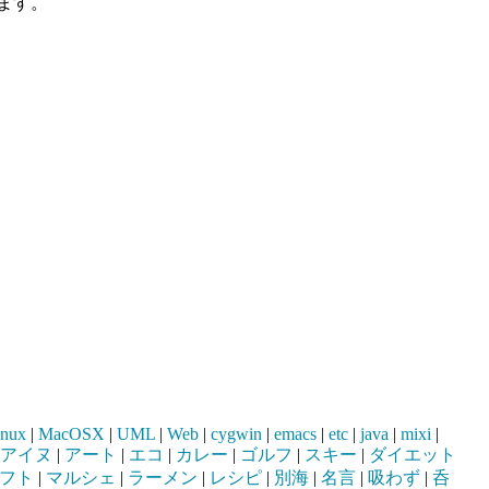
ます。
inux
|
MacOSX
|
UML
|
Web
|
cygwin
|
emacs
|
etc
|
java
|
mixi
|
アイヌ
|
アート
|
エコ
|
カレー
|
ゴルフ
|
スキー
|
ダイエット
フト
|
マルシェ
|
ラーメン
|
レシピ
|
別海
|
名言
|
吸わず
|
呑