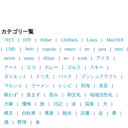
カテゴリ一覧
.NET
|
DIY
|
Huber
|
LifeHack
|
Linux
|
MacOSX
|
UML
|
Web
|
cygwin
|
emacs
|
etc
|
java
|
mixi
|
movie
|
music
|
tDiary
|
tec
|
work
|
アイヌ
|
アート
|
エコ
|
カレー
|
ゴルフ
|
スキー
|
ダイエット
|
ドリ大
|
バイク
|
ブッシュクラフト
|
マルシェ
|
ラーメン
|
レシピ
|
別海
|
名言
|
吸わず
|
呑まず
|
呑み
|
和文化
|
地域活性化
|
大麻
|
懺悔
|
旅
|
日記
|
泳
|
温泉
|
犬
|
縄文
|
自転車
|
蕎麦
|
観光
|
読書
|
走
|
農
|
酒
|
野球
|
食