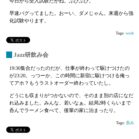
今日から受入試験だがね。ぶひぶひ。
早速バグってました。おーい、ダメじゃん。来週から強
化試験やります。
Tags:
work
_
Jazz研飲み会
19:30集合だったのだが、仕事が終わって駆けつけたの
が23:20。っつーか、この時間に新宿に駆けつける俺っ
てアホ？もうラストオーダー終わっていたし。
どうにも収まりがつかないので、そのまま別の店になだ
れ込みました。みんな、若いなぁ。結局2時くらいまで
呑んでラーメン食べて、後輩の家に泊まったり。
Tags:
呑み