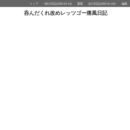
トップ
«前の日記(2005-01-14)
最新
次の日記(2005-01-16)»
編集
呑んだくれ改めレッツゴー痛風日記