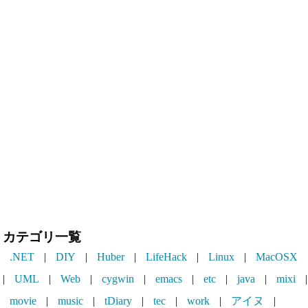
カテゴリ一覧
.NET
|
DIY
|
Huber
|
LifeHack
|
Linux
|
MacOSX
|
UML
|
Web
|
cygwin
|
emacs
|
etc
|
java
|
mixi
|
movie
|
music
|
tDiary
|
tec
|
work
|
アイヌ
|