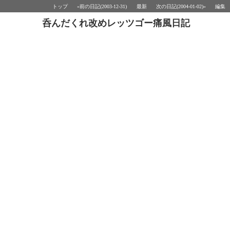
トップ
«前の日記(2003-12-31)
最新
次の日記(2004-01-02)»
編集
呑んだくれ改めレッツゴー痛風日記