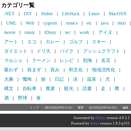
カテゴリ一覧
.NET
|
DIY
|
Huber
|
LifeHack
|
Linux
|
MacOSX
|
UML
|
Web
|
cygwin
|
emacs
|
etc
|
java
|
mixi
|
movie
|
music
|
tDiary
|
tec
|
work
|
アイヌ
|
アート
|
エコ
|
カレー
|
ゴルフ
|
スキー
|
ダイエット
|
ドリ大
|
バイク
|
ブッシュクラフト
|
マルシェ
|
ラーメン
|
レシピ
|
別海
|
名言
|
吸わず
|
呑まず
|
呑み
|
和文化
|
地域活性化
|
大麻
|
懺悔
|
旅
|
日記
|
泳
|
温泉
|
犬
|
縄文
|
自転車
|
蕎麦
|
観光
|
読書
|
走
|
農
|
酒
|
野球
|
食
トップ
«前の日記(2003-12-31)
最新
次の日記(2004-01-02)»
編集
Generated by
tDiary
version 4.0.5.1
Powered by
Ruby
version 1.9.3-p551