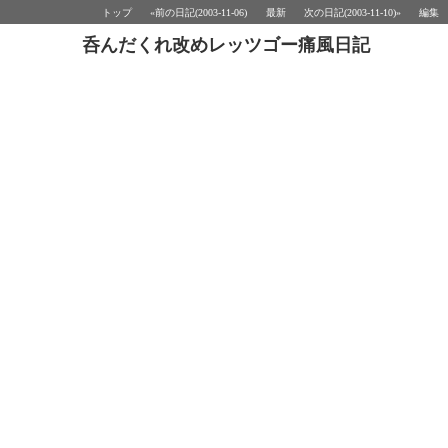
トップ
«前の日記(2003-11-06)
最新
次の日記(2003-11-10)»
編集
呑んだくれ改めレッツゴー痛風日記