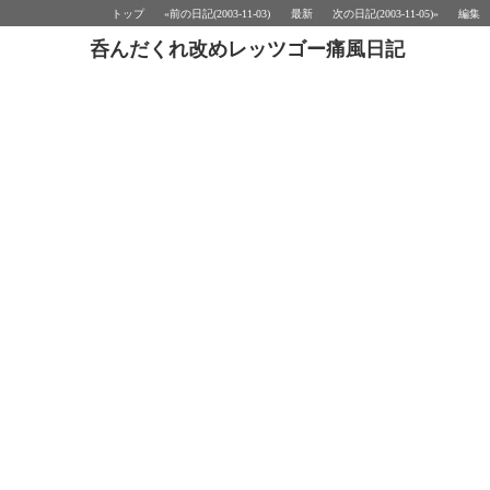
トップ
«前の日記(2003-11-03)
最新
次の日記(2003-11-05)»
編集
呑んだくれ改めレッツゴー痛風日記