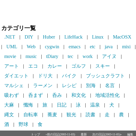
カテゴリ一覧
.NET
|
DIY
|
Huber
|
LifeHack
|
Linux
|
MacOSX
|
UML
|
Web
|
cygwin
|
emacs
|
etc
|
java
|
mixi
|
movie
|
music
|
tDiary
|
tec
|
work
|
アイヌ
|
アート
|
エコ
|
カレー
|
ゴルフ
|
スキー
|
ダイエット
|
ドリ大
|
バイク
|
ブッシュクラフト
|
マルシェ
|
ラーメン
|
レシピ
|
別海
|
名言
|
吸わず
|
呑まず
|
呑み
|
和文化
|
地域活性化
|
大麻
|
懺悔
|
旅
|
日記
|
泳
|
温泉
|
犬
|
縄文
|
自転車
|
蕎麦
|
観光
|
読書
|
走
|
農
|
酒
|
野球
|
食
トップ
«前の日記(2003-11-03)
最新
次の日記(2003-11-05)»
編集