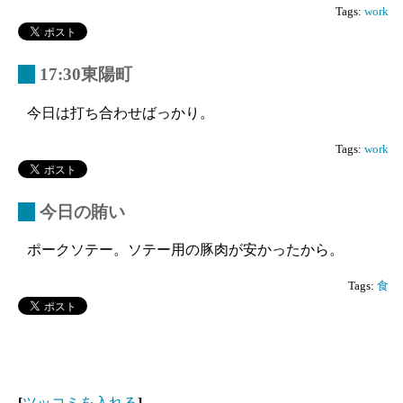
Tags:
work
_
17:30東陽町
今日は打ち合わせばっかり。
Tags:
work
_
今日の賄い
ポークソテー。ソテー用の豚肉が安かったから。
Tags:
食
[
ツッコミを入れる
]