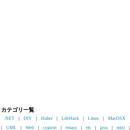
カテゴリ一覧
.NET
|
DIY
|
Huber
|
LifeHack
|
Linux
|
MacOSX
|
UML
|
Web
|
cygwin
|
emacs
|
etc
|
java
|
mixi
|