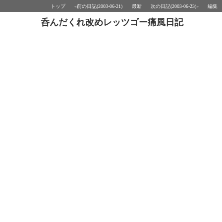
トップ
«前の日記(2003-06-21)
最新
次の日記(2003-06-23)»
編集
呑んだくれ改めレッツゴー痛風日記