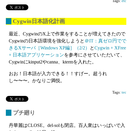
Tags:
etc
_
Cygwin日本語化計画
最近、CygwinのX上で作業をすることが増えてきたので
Cygwinの日本語環境を強化しようと
＠IT：真ゼロ円でで
きるXサーバ［Windows XP編］（2/2）
と
Cygwin + XFree
+ 日本語アプリケーション
を参考にさせていただいて、
Cygwinにkinput2やcanna、ktermを入れた。
おお！日本語が入力できる！！すげー。超うれ
し〜〜〜。かなりご満悦。
Tags:
tec
_
プチ廻り
丹華麗はCLOSE。del-solも閉店。百人衆はいっぱいで入