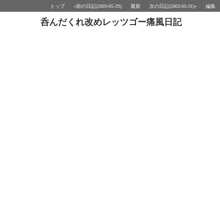
トップ
«前の日記(2003-05-29)
最新
次の日記(2003-05-31)»
編集
呑んだくれ改めレッツゴー痛風日記