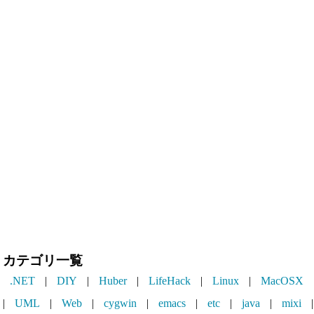
カテゴリ一覧
.NET
|
DIY
|
Huber
|
LifeHack
|
Linux
|
MacOSX
|
UML
|
Web
|
cygwin
|
emacs
|
etc
|
java
|
mixi
|